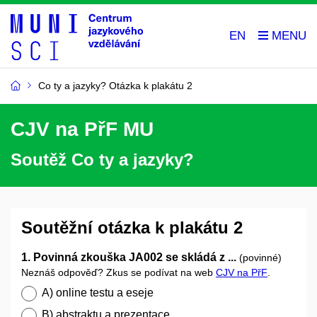
EN
Co ty a jazyky? Otázka k plakátu 2
CJV na PřF MU
Soutěž Co ty a jazyky?
Soutěžní otázka k plakátu 2
1. Povinná zkouška JA002 se skládá z ...
(povinné)
Neznáš odpověď? Zkus se podívat na web
CJV na PřF
.
A) online testu a eseje
B) abstraktu a prezentace