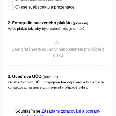
C) eseje, abstraktu a prezentace
2. Fotografie nalezeného plakátu
(povinné)
Vyfoť plakát tak, aby bylo patrné, kde je umístěn.
Sem přetáhněte soubory, nebo klikněte pro výběr z
disku
3. Uveď své UČO
(povinné)
Prostřednictvím UČO propojíme tvé odpovědi a budeme tě
kontaktovat na univerzitní e-mail v případě výhry.
Souhlasím se
Zásadami zpracování a ochrany