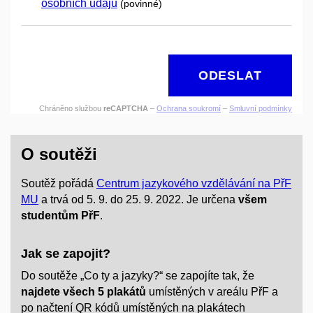
osobních údajů
(povinné)
ODESLAT
Chráněno službou
reCAPTCHA
–
Ochrana soukromí
–
Smluvní podmínky
O soutěži
Soutěž pořádá
Centrum jazykového vzdělávání na PřF
MU
a trvá od 5. 9. do 25. 9. 2022. Je určena
všem
studentům PřF
.
Jak se zapojit?
Do soutěže „Co ty a jazyky?“ se zapojíte tak, že
najdete všech
5 plakátů
umístěných v areálu PřF a
po načtení QR kódů umístěných na plakátech